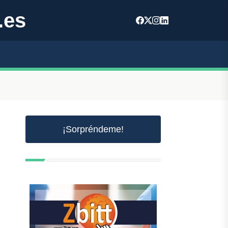
.es
¡Sorpréndeme!