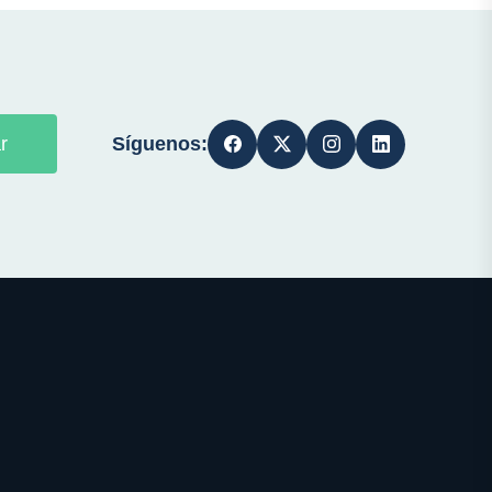
Síguenos:
r