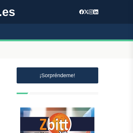
.es
¡Sorpréndeme!