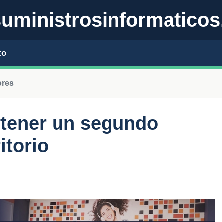
uministrosinformaticos
to
ores
 tener un segundo
itorio